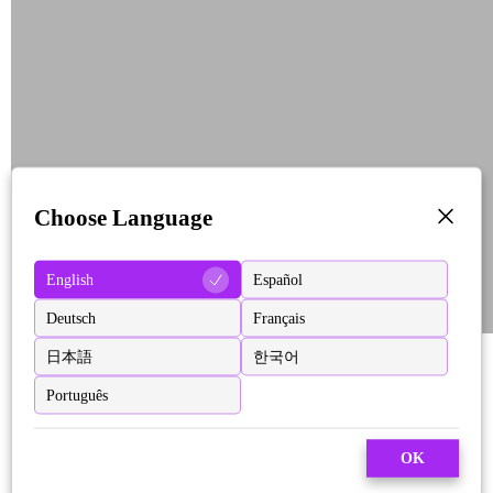
Choose Language
English
Español
Deutsch
Français
日本語
한국어
Português
OK