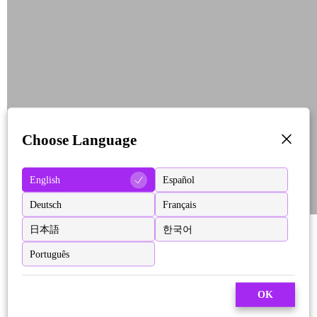
Choose Language
English
Español
Deutsch
Français
日本語
한국어
Português
OK