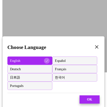
Choose Language
English
Español
Deutsch
Français
日本語
한국어
Português
OK