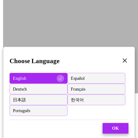
Choose Language
English
Español
Deutsch
Français
日本語
한국어
Português
OK