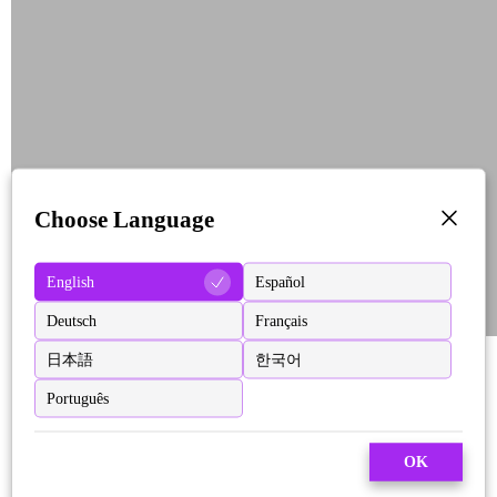
Choose Language
English
Español
Deutsch
Français
日本語
한국어
Português
OK