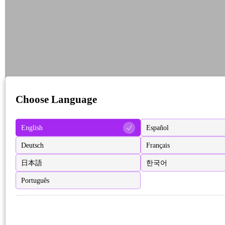
Choose Language
English
Español
Deutsch
Français
日本語
한국어
Português