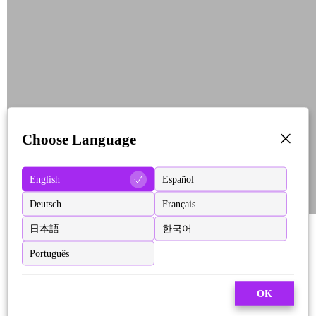
Choose Language
English
Español
Deutsch
Français
日本語
한국어
Português
OK