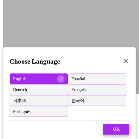
Choose Language
English
Español
Deutsch
Français
日本語
한국어
Português
OK