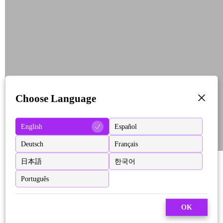
Choose Language
English
Español
Deutsch
Français
日本語
한국어
Português
OK