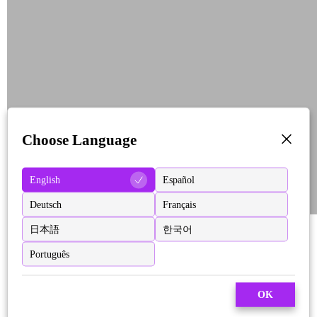
Choose Language
English
Español
Deutsch
Français
日本語
한국어
Português
OK