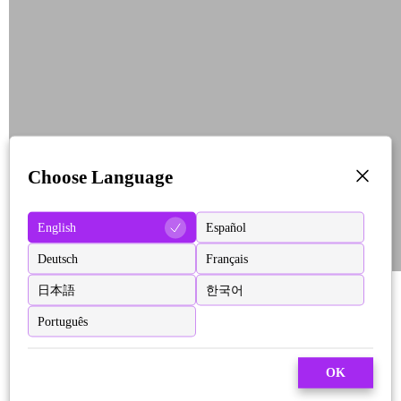
Choose Language
English
Español
Deutsch
Français
日本語
한국어
Português
OK