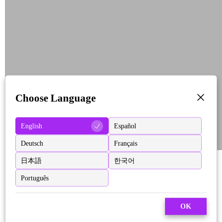
Choose Language
English
Español
Deutsch
Français
日本語
한국어
Português
OK