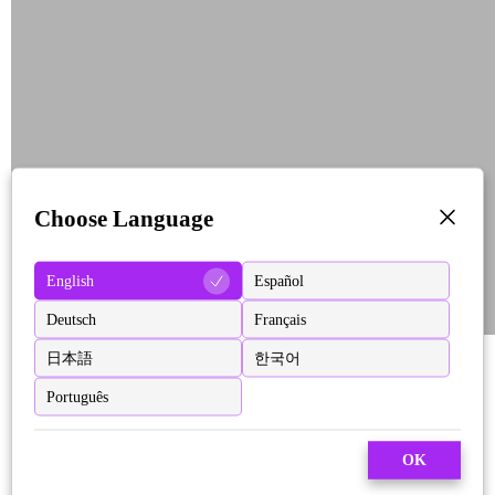
Choose Language
English
Español
Deutsch
Français
日本語
한국어
Português
OK