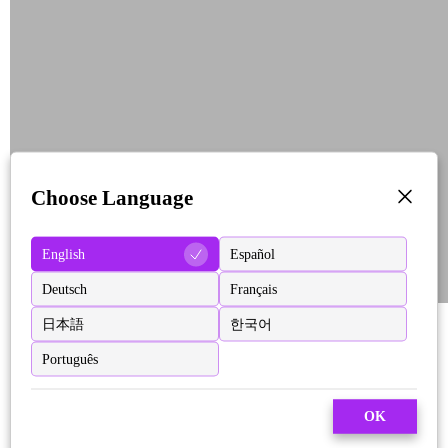
Choose Language
English
Español
Deutsch
Français
日本語
한국어
Português
OK