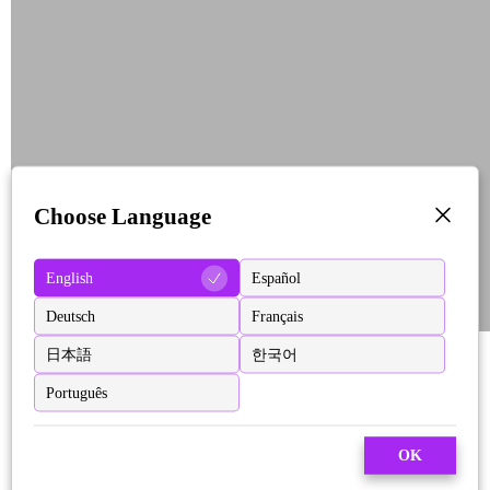
Choose Language
English
Español
Deutsch
Français
日本語
한국어
Português
OK