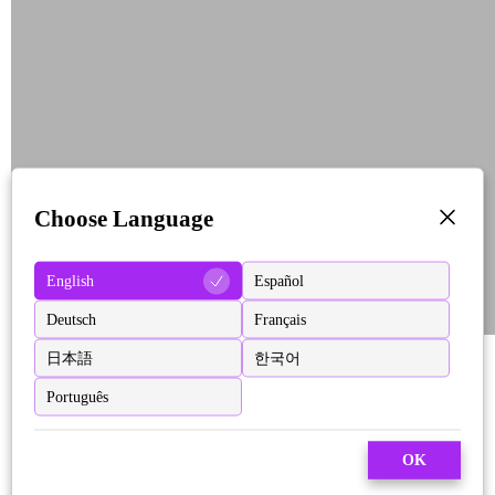
Choose Language
English
Español
Deutsch
Français
日本語
한국어
Português
OK