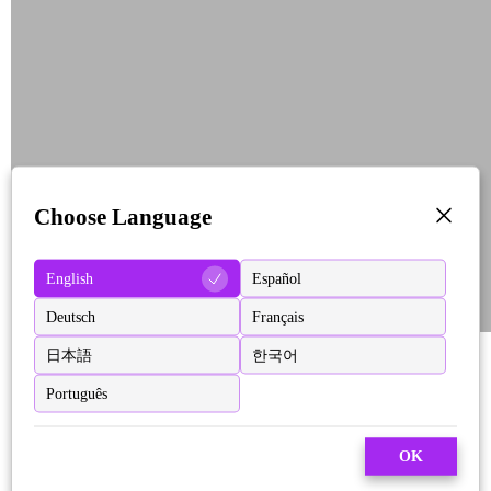
Choose Language
English
Español
Deutsch
Français
日本語
한국어
Português
OK