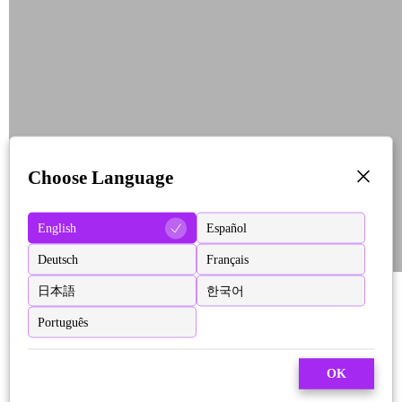
Choose Language
English
Español
Deutsch
Français
日本語
한국어
Português
OK