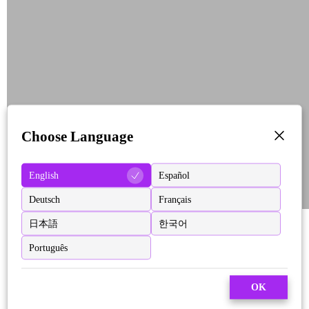
Choose Language
English
Español
Deutsch
Français
日本語
한국어
Português
OK