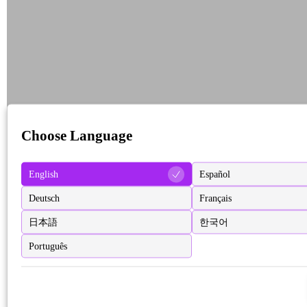
Choose Language
English
Español
Deutsch
Français
日本語
한국어
Português