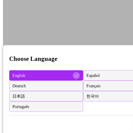
Choose Language
English
Español
Deutsch
Français
日本語
한국어
Português