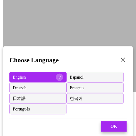
Choose Language
English
Español
Deutsch
Français
日本語
한국어
Português
OK