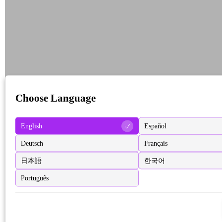
Choose Language
English
Español
Deutsch
Français
日本語
한국어
Português