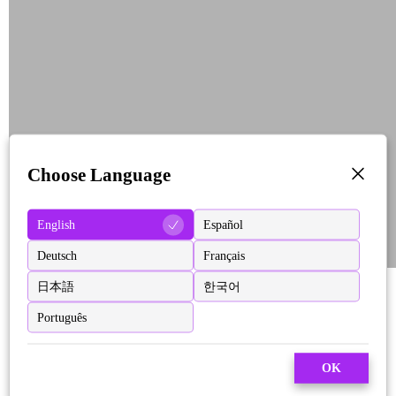
Choose Language
English
Español
Deutsch
Français
日本語
한국어
Português
OK