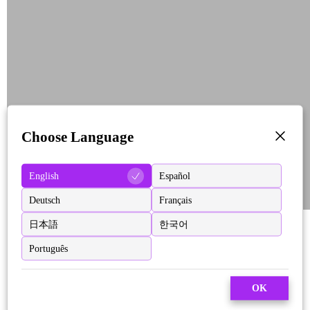
Choose Language
English
Español
Deutsch
Français
日本語
한국어
Português
OK