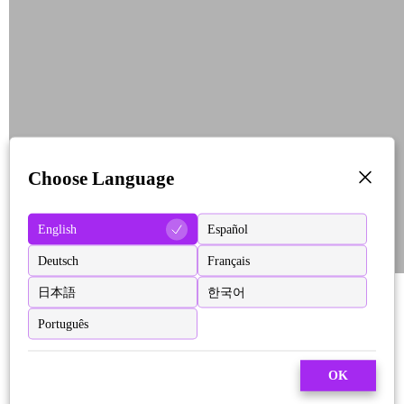
Choose Language
English
Español
Deutsch
Français
日本語
한국어
Português
OK