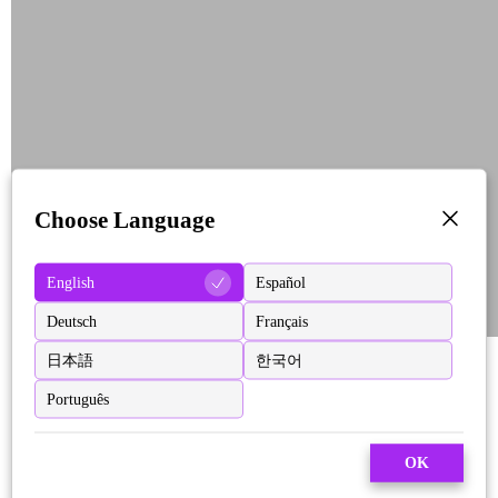
Choose Language
English
Español
Deutsch
Français
日本語
한국어
Português
OK