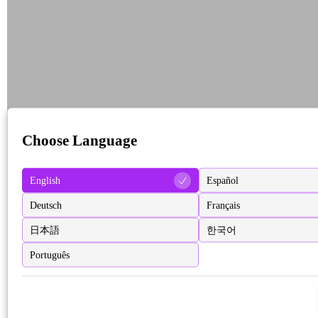
Choose Language
English
Español
Deutsch
Français
日本語
한국어
Português