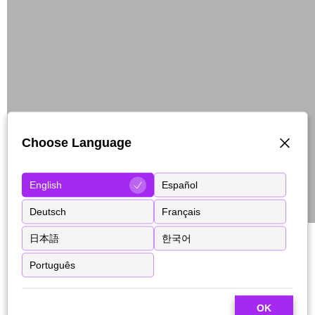
Choose Language
English
Español
Deutsch
Français
日本語
한국어
Português
OK