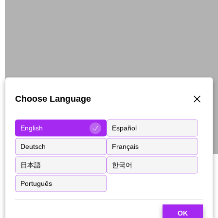
Choose Language
English
Español
Deutsch
Français
日本語
한국어
Português
OK