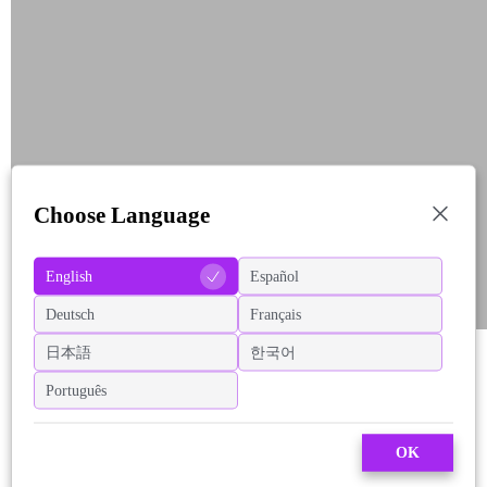
Choose Language
English
Español
Deutsch
Français
日本語
한국어
Português
OK