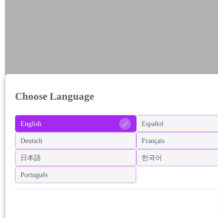
Choose Language
English
Español
Deutsch
Français
日本語
한국어
Português