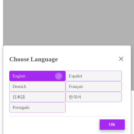
Choose Language
English
Español
Deutsch
Français
日本語
한국어
Português
OK