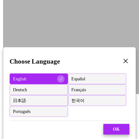
Choose Language
English
Español
Deutsch
Français
日本語
한국어
Português
OK