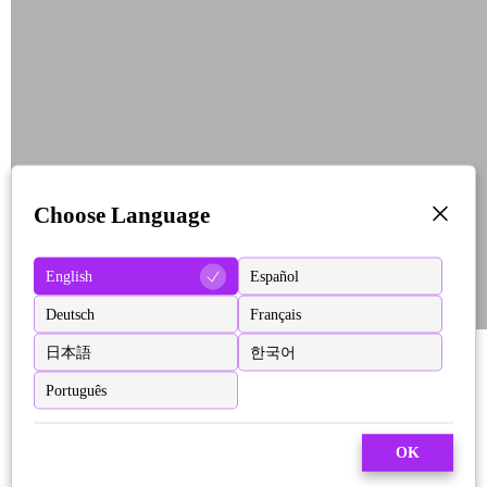
Choose Language
English
Español
Deutsch
Français
日本語
한국어
Português
OK