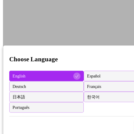
Choose Language
English
Español
Deutsch
Français
日本語
한국어
Português