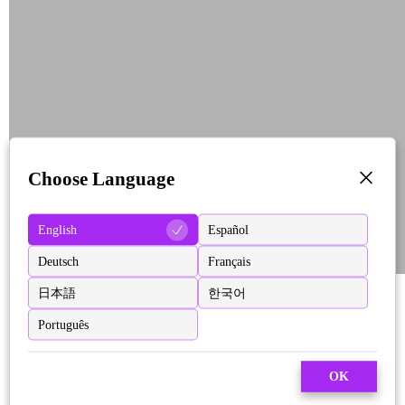
Choose Language
English
Español
Deutsch
Français
日本語
한국어
Português
OK