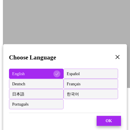
Choose Language
English
Español
Deutsch
Français
日本語
한국어
Português
OK