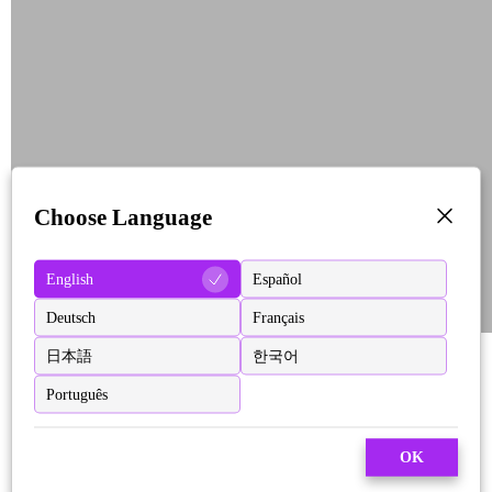
Choose Language
English
Español
Deutsch
Français
日本語
한국어
Português
OK