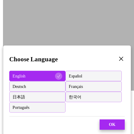
Choose Language
English
Español
Deutsch
Français
日本語
한국어
Português
OK