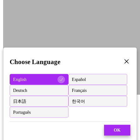
Choose Language
English
Español
Deutsch
Français
日本語
한국어
Português
OK