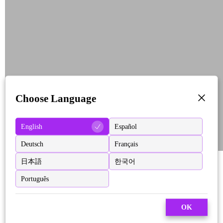
Choose Language
English
Español
Deutsch
Français
日本語
한국어
Português
OK