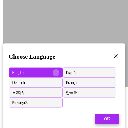
Choose Language
English
Español
Deutsch
Français
日本語
한국어
Português
OK