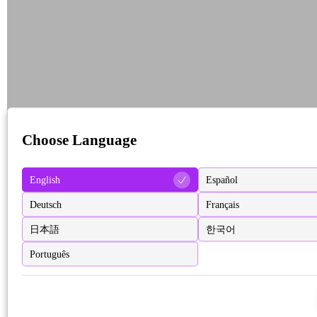
Choose Language
English
Español
Deutsch
Français
日本語
한국어
Português