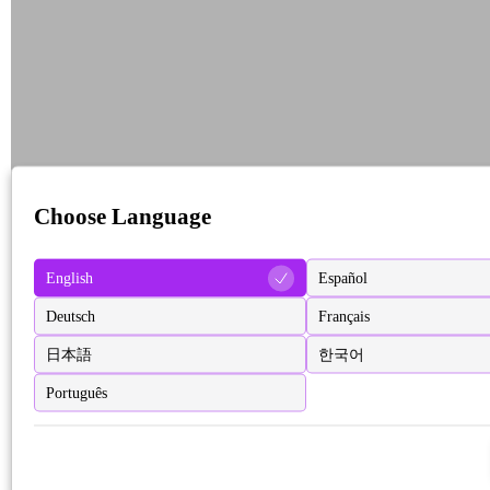
Choose Language
English
Español
Deutsch
Français
日本語
한국어
Português