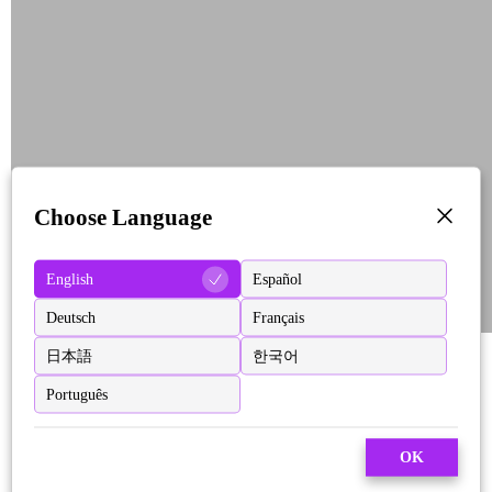
Choose Language
English
Español
Deutsch
Français
日本語
한국어
Português
OK