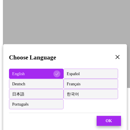
Choose Language
English
Español
Deutsch
Français
日本語
한국어
Português
OK