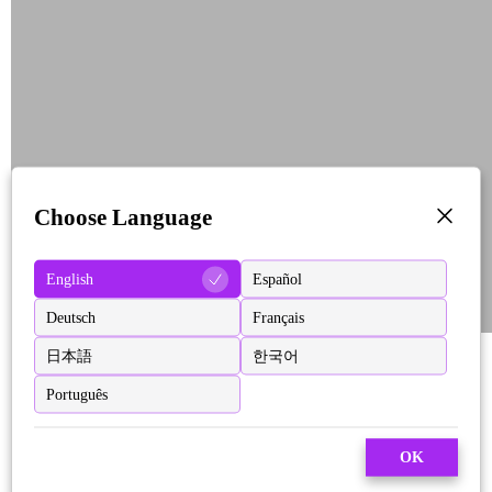
Choose Language
English
Español
Deutsch
Français
日本語
한국어
Português
OK