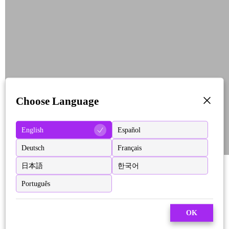
Choose Language
English
Español
Deutsch
Français
日本語
한국어
Português
OK