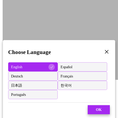
Choose Language
English
Español
Deutsch
Français
日本語
한국어
Português
OK